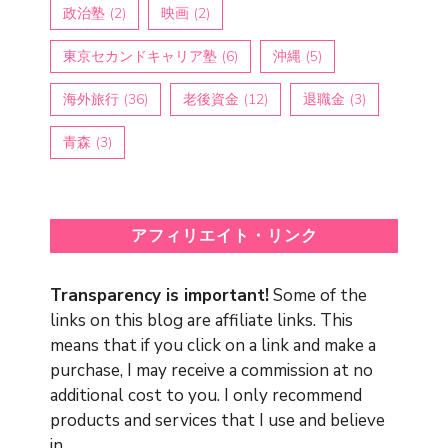
政治塾
(2)
映画
(2)
東京セカンドキャリア塾
(6)
沖縄
(5)
海外旅行
(36)
老後資金
(12)
退職金
(3)
青森
(3)
アフィリエイト・リンク
Transparency is important!
Some of the
links on this blog are affiliate links. This
means that if you click on a link and make a
purchase, I may receive a commission at no
additional cost to you. I only recommend
products and services that I use and believe
in.