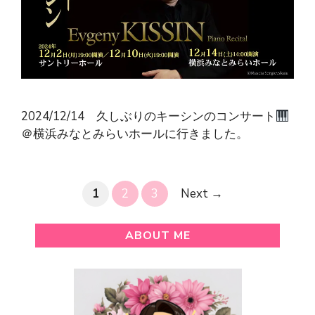
2024/12/14 久しぶりのキーシンのコンサート
＠横浜みなとみらいホールに行きました。
Page
Page
Page
1
2
3
Next
→
ABOUT ME