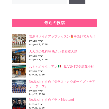
最近の投稿
若創りメイクアップレッスン
を受けてみた！
by Bari Kyari
August 7, 2026
大人気の魚料理 魚さだ＠相模大野
by Bari Kyari
August 1, 2026
おすすめイタリアン
IL VENTO＠武蔵小杉
by Bari Kyari
July 28, 2026
Netflixおすすめ『ダラス・カウボーイズ・チア
リーダーズ』
by Bari Kyari
July 23, 2026
Netflixおすすめドラマ Mobland
by Bari Kyari
July 21, 2026