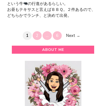
という牛
の行進があるらしい。
お昼もテキサスと言えばＢＢＱ。２件あるので、
どちらかでランチ、と決めて出発。
Page
Page
Page
1
2
…
6
Next
→
ABOUT ME