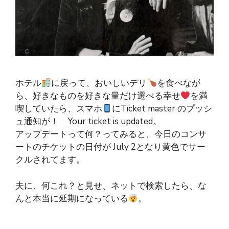
ホテル
に戻って、おいしいデリ
を食べなが
ら、好きなものを好きな量だけ選べる幸せ
を満
喫していたら、スマホ
にTicket master のプッシ
ュ通知が！ Your ticket is updated。
アップデートって何？ってみると、今日のコンサ
ートのチケットの日付が July 2となり黄色でサー
クルされてます。
夫に、何これ？と見せ、ネットで検索したら、な
んと本当に延期になっている
。