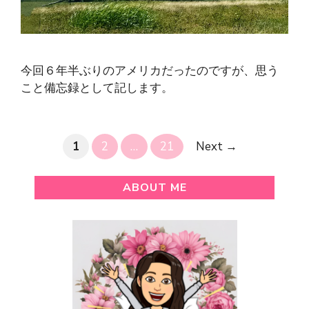
今回６年半ぶりのアメリカだったのですが、思う
こと備忘録として記します。
Page
Page
Page
1
2
…
21
Next
→
ABOUT ME