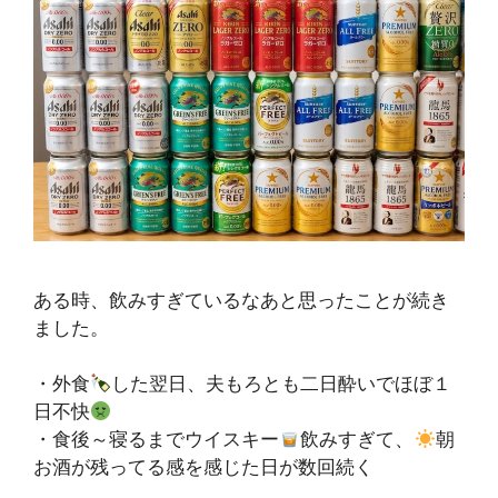
ある時、飲みすぎているなあと思ったことが続き
ました。
・外食
した翌日、夫もろとも二日酔いでほぼ１
日不快
・食後～寝るまでウイスキー
飲みすぎて、
朝
お酒が残ってる感を感じた日が数回続く