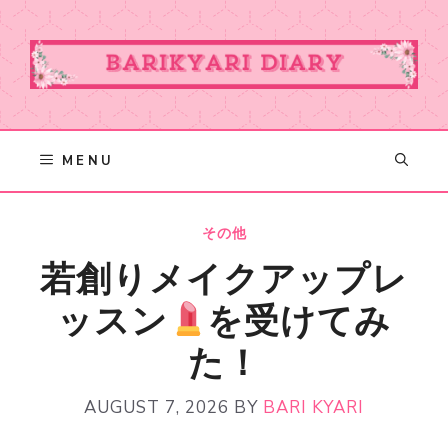
Skip
to
content
MENU
その他
若創りメイクアップレ
ッスン
を受けてみ
た！
AUGUST 7, 2026
BY
BARI KYARI