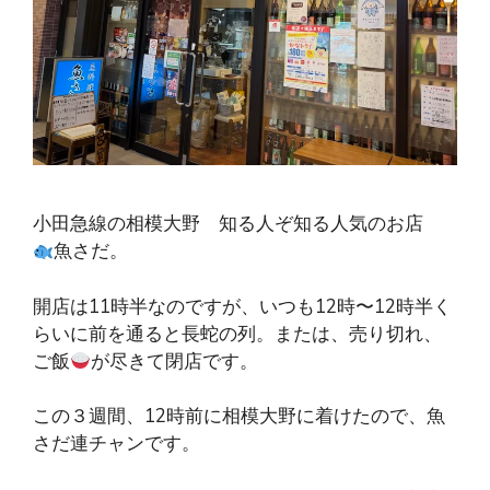
小田急線の相模大野 知る人ぞ知る人気のお店
魚さだ。
開店は11時半なのですが、いつも12時〜12時半く
らいに前を通ると長蛇の列。または、売り切れ、
ご飯
が尽きて閉店です。
この３週間、12時前に相模大野に着けたので、魚
さだ連チャンです。