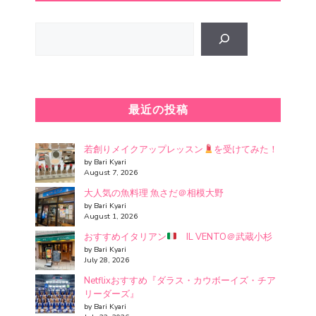
Search
最近の投稿
若創りメイクアップレッスン
を受けてみた！
by Bari Kyari
August 7, 2026
大人気の魚料理 魚さだ＠相模大野
by Bari Kyari
August 1, 2026
おすすめイタリアン
IL VENTO＠武蔵小杉
by Bari Kyari
July 28, 2026
Netflixおすすめ『ダラス・カウボーイズ・チア
リーダーズ』
by Bari Kyari