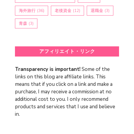
海外旅行
(36)
老後資金
(12)
退職金
(3)
青森
(3)
アフィリエイト・リンク
Transparency is important!
Some of the
links on this blog are affiliate links. This
means that if you click on a link and make a
purchase, I may receive a commission at no
additional cost to you. I only recommend
products and services that I use and believe
in.