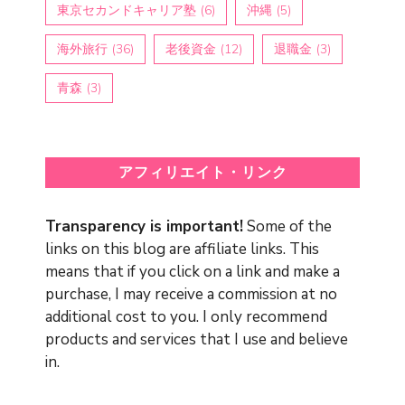
東京セカンドキャリア塾
(6)
沖縄
(5)
海外旅行
(36)
老後資金
(12)
退職金
(3)
青森
(3)
アフィリエイト・リンク
Transparency is important!
Some of the
links on this blog are affiliate links. This
means that if you click on a link and make a
purchase, I may receive a commission at no
additional cost to you. I only recommend
products and services that I use and believe
in.