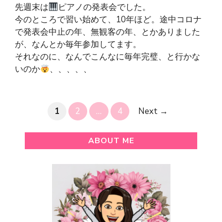
先週末は
ピアノの発表会でした。
今のところで習い始めて、10年ほど。途中コロナ
で発表会中止の年、無観客の年、とかありました
が、なんとか毎年参加してます。
それなのに、なんでこんなに毎年完璧、と行かな
いのか
、、、、、
Page
Page
Page
1
2
…
4
Next
→
ABOUT ME