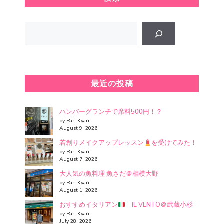
Search
最近の投稿
ハンバーグランチで席料500円！？
by Bari Kyari
August 9, 2026
若創りメイクアップレッスン
を受けてみた！
by Bari Kyari
August 7, 2026
大人気の魚料理 魚さだ＠相模大野
by Bari Kyari
August 1, 2026
おすすめイタリアン
IL VENTO＠武蔵小杉
by Bari Kyari
July 28, 2026