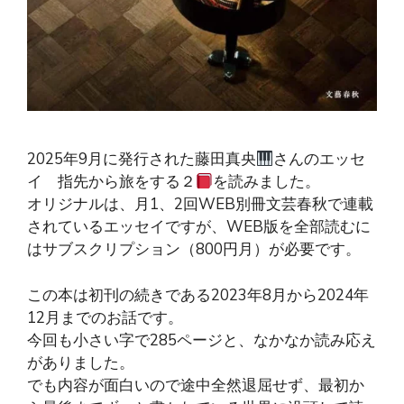
2025年9月に発行された藤田真央
さんのエッセ
イ 指先から旅をする２
を読みました。
オリジナルは、月1、2回WEB別冊文芸春秋で連載
されているエッセイですが、WEB版を全部読むに
はサブスクリプション（800円月）が必要です。
この本は初刊の続きである2023年8月から2024年
12月までのお話です。
今回も小さい字で285ページと、なかなか読み応え
がありました。
でも内容が面白いので途中全然退屈せず、最初か