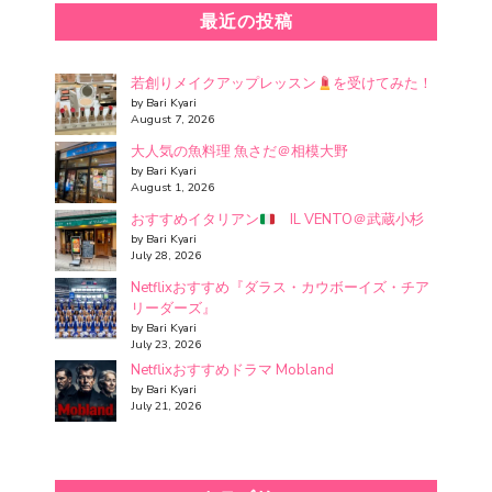
最近の投稿
若創りメイクアップレッスン
を受けてみた！
by Bari Kyari
August 7, 2026
大人気の魚料理 魚さだ＠相模大野
by Bari Kyari
August 1, 2026
おすすめイタリアン
IL VENTO＠武蔵小杉
by Bari Kyari
July 28, 2026
Netflixおすすめ『ダラス・カウボーイズ・チア
リーダーズ』
by Bari Kyari
July 23, 2026
Netflixおすすめドラマ Mobland
by Bari Kyari
July 21, 2026