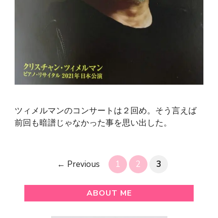
ツィメルマンのコンサートは２回め。そう言えば
前回も暗譜じゃなかった事を思い出した。
Page
Page
Page
←
Previous
1
2
3
ABOUT ME