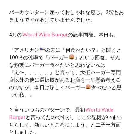
バーカウンターに座っておしゃれな感じ。2階もあ
るようですがあけていませんでした。
4月の
World Wide Burger
の記事同様、本日も、
『アメリカン
の夫に『何食べたい？』と聞くと
100％の確率で『バーガー
』という回答。そん
な頻繁にバーガー食べたいと思わない私は
『え〜、、、、、』と言って、大抵バーガー専門
店以外の他に選択肢があるお店を一生懸命考える
のですが、本日は珍しくバーガー
食べたいと思
った私。』
と言ういつものパターンで、最初
World Wide
Burger
と言ってたのですが、ここの記憶がいまい
ちらしく、新しいところにしよう、と二子玉方面
としました。