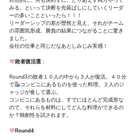
対照的に、何も決めずに、とりあえず両方やって
みる、といって決断を先延ばしにしていくリーダ
ーの多いことといったら！！！
リーダーシップの差が歴然と見え、それがチーム
の雰囲気形成、勝負の結果につながることに驚き
ました。
会社の仕事と同じだなあとしみじみ実感！
敗者復活選
：
Round3の敗者１０人の中から３人が復活。４０分
で
コンビニにあるものを使った料理。２人のジ
ャッジが食して選ぶ。
コンビニにあるものは、すでにほとんど完成形な
ので、それらを材料にしてどんな料理ができるの
か？独創性を試されます。
Round4
: