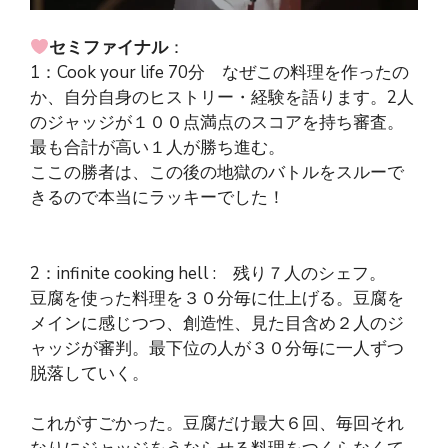
セミファイナル
：
1：Cook your life 70分 なぜこの料理を作ったの
か、自分自身のヒストリー・経験を語ります。2人
のジャッジが１００点満点のスコアを持ち審査。
最も合計が高い１人が勝ち進む。
ここの勝者は、この後の地獄のバトルをスルーで
きるので本当にラッキーでした！
2：infinite cooking hell : 残り７人のシェフ。
豆腐を使った料理を３０分毎に仕上げる。豆腐を
メインに感じつつ、創造性、見た目含め２人のジ
ャッジが審判。最下位の人が３０分毎に一人ずつ
脱落していく。
これがすごかった。豆腐だけ最大６回、毎回それ