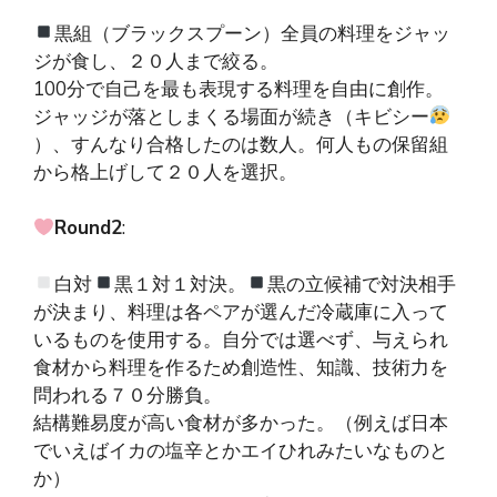
黒組（ブラックスプーン）全員の料理をジャッ
ジが食し、２０人まで絞る。
100分で自己を最も表現する料理を自由に創作。
ジャッジが落としまくる場面が続き（キビシー
）、すんなり合格したのは数人。何人もの保留組
から格上げして２０人を選択。
Round2
:
白対
黒１対１対決。
黒の立候補で対決相手
が決まり、料理は各ペアが選んだ冷蔵庫に入って
いるものを使用する。自分では選べず、与えられ
食材から料理を作るため創造性、知識、技術力を
問われる７０分勝負。
結構難易度が高い食材が多かった。（例えば日本
でいえばイカの塩辛とかエイひれみたいなものと
か）