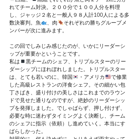
れてチーム対決。２００分で１００人分を料理
し、ジャッジ２名と一般人９８人計100人による多
数決審判。魚
、肉
それぞれの勝ちグループメ
ンバーが次に進みます。
この回でしみじみ感じたのが、いかにリーダーシ
ップが重要かということです。
私は
黒チームのシェフ、トリプルスターのリー
ダーシップにほれぼれしました。トリプルスター
は、とても若いのに、韓国
・アメリカ
で修業
した高級レストランの洋食シェフ。その細かい包
丁さばき、盛り付けの美しさはこれまでのラウン
ドで見せた通りなのですが、絶妙のリーダーシッ
プを発揮しました。でしゃばらず、押し付けず、
必要な時に迷わずタイミングよく決断し、チーム
のシェフに指示（依頼）し進めていく。本当にす
ばらしかった。