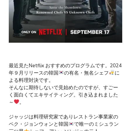
最近見たNetflix おすすめのプログラムです。2024
年９月リリースの韓国
の有名・無名シェフ
に
よる料理対決です。
そんなに期待しないで見始めたのですが、すごー
く面白くてエキサイティング。引き込まれました
～
。
ジャッジは料理研究家でありレストラン事業家の
ペク・ジョンウォンと韓国
で唯一のミシュラン