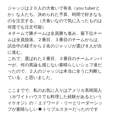
ジャッジは２０人の大食いで有名（you tuberと
か）な人たち。決められた予算、時間で好きなも
のを注文する。（大食いなので気に入ったものは
何度でも注文可能）
４チームで勝チームは全員勝ち進み、最下位チー
ムは全員脱落。２番目、３番目のチームからは、
試合中の様子から２名のジャッジが選び８人が次
に進む。
これで、選ばれた２番目、３番目のチームメンバ
ーが、何の異論も感じない素晴らしいシェフ達だ
ったので、２人のジャッジは本当に全うに判断し
ている、と思いました。
ここまでで、私のお気に入りはアメリカ系韓国人
（ホワイトハウスでも料理した経験があるという
イケオジ）の
エドワード・リーとリーダーシッ
プが素晴らしい
トリプルスターだったのです