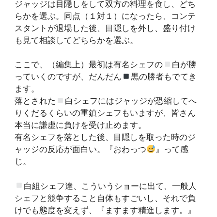
ジャッジは目隠しをして双方の料理を食し、どち
らかを選ぶ。同点（１対１）になったら、コンテ
スタントが退場した後、目隠しを外し、盛り付け
も見て相談してどちらかを選ぶ。
ここで、（編集上）最初は有名シェフの
白が勝
っていくのですが、だんだん
黒の勝者もでてき
ます。
落とされた
白シェフにはジャッジが恐縮してへ
りくだるくらいの重鎮シェフもいますが、皆さん
本当に謙虚に負けを受け止めます。
有名シェフを落とした後、目隠しを取った時のジ
ャッジの反応が面白い。『おわっつ
』って感
じ。
白組シェフ達、こういうショーに出て、一般人
シェフと競争すること自体もすごいし、それで負
けでも態度を変えず、『ますます精進します。』