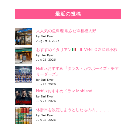
最近の投稿
大人気の魚料理 魚さだ＠相模大野
by Bari Kyari
August 1, 2026
おすすめイタリアン
IL VENTO＠武蔵小杉
by Bari Kyari
July 28, 2026
Netflixおすすめ『ダラス・カウボーイズ・チア
リーダーズ』
by Bari Kyari
July 23, 2026
Netflixおすすめドラマ Mobland
by Bari Kyari
July 21, 2026
休肝日を設定しようとしたものの、、、、
by Bari Kyari
July 18, 2026