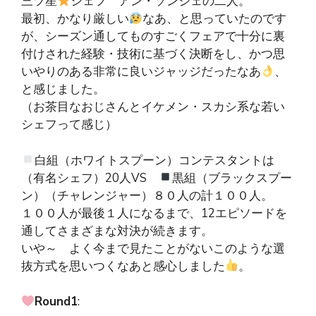
三ツ星
シェフ アン・ソンジェの二人。
最初、かなり厳しい
なあ、と思っていたのです
が、シーズン通してものすごくフェアで十分に裏
付けされた経験・技術に基づく決断をし、かつ思
いやりのある非常に良いジャッジだったなあ
、
と感じました。
（お茶目なおじさんとイケメン・スカシ系な若い
シェフって感じ）
白組（ホワイトスプーン）コンテスタントは
（有名シェフ）20人VS
黒組（ブラックスプー
ン）（チャレンジャー）８０人の計１００人。
１００人が最後１人になるまで、12エピソードを
通してさまざまな対決が続きます。
いや～ よく今まで見たことがないこのような選
抜方式を思いつくなあと感心しました
。
Round1
: