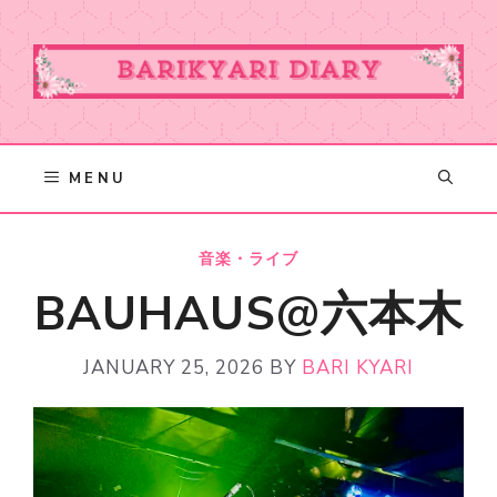
Skip
to
content
MENU
音楽・ライブ
BAUHAUS@六本木
JANUARY 25, 2026
BY
BARI KYARI