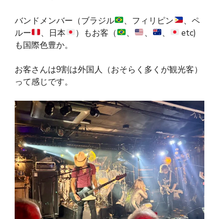
バンドメンバー（ブラジル
、フィリピン
、ペ
ルー
、日本
）もお客（
、
、
、
etc)
も国際色豊か。
お客さんは9割は外国人（おそらく多くが観光客）
って感じです。