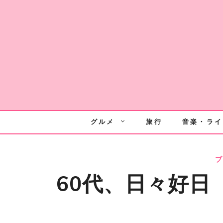
Skip
to
content
グルメ
旅行
音楽・ライ
ブ
60代、日々好