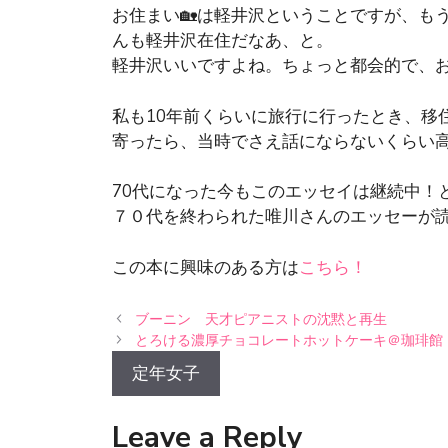
お住まい🏡は軽井沢ということですが、も
んも軽井沢在住だなあ、と。
軽井沢いいですよね。ちょっと都会的で、
私も10年前くらいに旅行に行ったとき、移
寄ったら、当時でさえ話にならないくらい
70代になった今もこのエッセイは継続中！
７０代を終わられた唯川さんのエッセーが
この本に興味のある方は
こちら！
ブーニン 天才ピアニストの沈黙と再生
とろける濃厚チョコレートホットケーキ＠珈琲館
定年女子
Leave a Reply