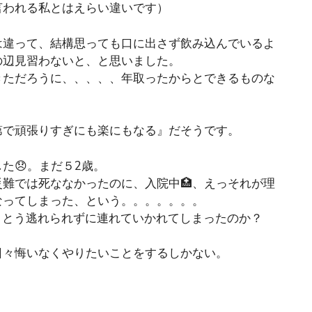
言われる私とはえらい違いです）
は違って、結構思っても口に出さず飲み込んでいるよ
の辺見習わないと、と思いました。
きただろうに、、、、、年取ったからとできるものな
第で頑張りすぎにも楽にもなる』だそうです。
た😞。まだ５2歳。
難では死ななかったのに、入院中🏥、えっそれが理
なってしまった、という。。。。。。。
うとう逃れられずに連れていかれてしまったのか？
日々悔いなくやりたいことをするしかない。