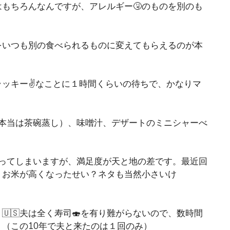
もちろんなんですが、アレルギー🤧のものを別のも
をいつも別の食べられるものに変えてもらえるのが本
ッキー✌️なことに１時間くらいの待ちで、かなりマ
鉢（本当は茶碗蒸し）、味噌汁、デザートのミニシャーべ
はなってしまいますが、満足度が天と地の差です。最近回
。お米が高くなったせい？ネタも当然小さいけ
🇸夫は全く寿司🍣を有り難がらないので、数時間
（この10年で夫と来たのは１回のみ）