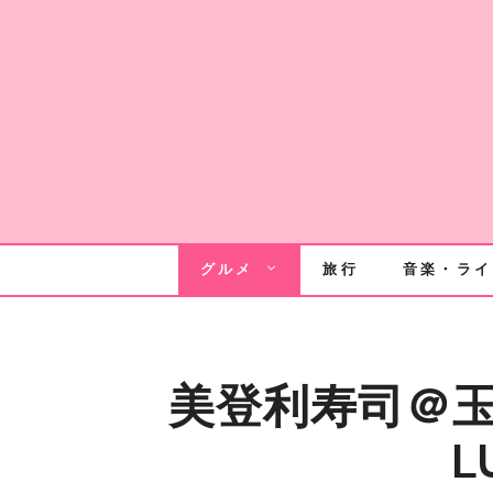
Skip
to
content
グルメ
旅行
音楽・ライ
美登利寿司＠玉川
L