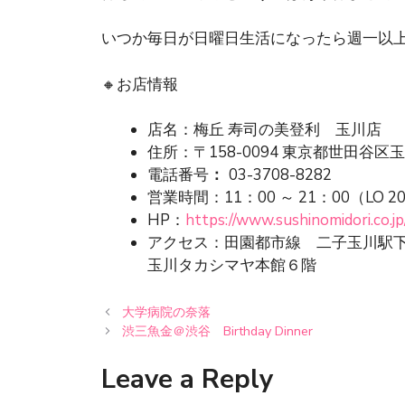
いつか毎日が日曜日生活になったら週一以
🔸お店情報
店名：梅丘 寿司の美登利 玉川店
住所：〒158-0094 東京都世田谷区玉
電話番号
：
03-3708-8282
営業時間：11：00 ～ 21：00（LO 2
HP：
https://www.sushinomidori.co.jp
アクセス：田園都市線 二子玉川駅下
玉川タカシマヤ本館６階
大学病院の奈落
渋三魚金＠渋谷 Birthday Dinner
Leave a Reply