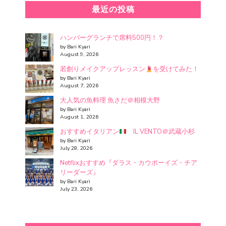
最近の投稿
ハンバーグランチで席料500円！？
by Bari Kyari
August 9, 2026
若創りメイクアップレッスン
を受けてみた！
by Bari Kyari
August 7, 2026
大人気の魚料理 魚さだ＠相模大野
by Bari Kyari
August 1, 2026
おすすめイタリアン
IL VENTO＠武蔵小杉
by Bari Kyari
July 28, 2026
Netflixおすすめ『ダラス・カウボーイズ・チア
リーダーズ』
by Bari Kyari
July 23, 2026