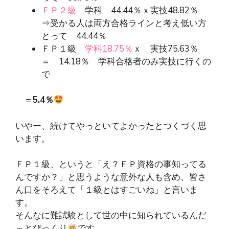
ＦＰ２級
学科 44.44％ｘ実技48.82％
⇒受かる人は両方合格ラインと考え低い方
とって 44.44％
ＦＰ１級
学科18.75％
ｘ 実技75.63％
＝ 14.18％ 学科合格者のみ実技に行くの
で
＝
5.4％
いやー、続けてやっといてよかったとつくづく思
います。
ＦＰ１級、というと「え？ＦＰ資格の事知ってる
んですか？」と思うような意外な人も含め、皆さ
ん口をそろえて「１級とはすごいね」と言いま
す。
そんなに難試験として世の中に知られているんだ
～とびっくり
です。