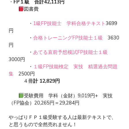
・
FP１級 合計42,113円
図書費
・
1級FP技能士 学科合格テキスト
3699
円
・
合格トレーニングFP技能士１級
3630
円
・
あてる直前予想模試FP技能士１級
3000円
・
１級FP技能検定 実技 精選過去問題
集
2500円
４冊
計 12,829円
受験費用 学科（金財）9,019円+ 実技
（FP協会）20,265円＝29,284円
やっぱりＦＰ１級受験する人は最新テキストで、
と思うもので全然売れません！