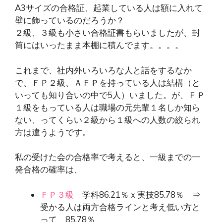
A3サイズの合格証、起業している人は額に入れて
壁に飾っているのだろうか？
２級、３級も小さい合格証書もらいましたが、封
筒にはいったまま本棚に積んでます。。。。
これまで、社内外いろいろな人と話をするなか
で、ＦＰ２級、ＡＦＰを持っている人は結構（と
いっても知り合いの中で5人）いました。が、ＦＰ
１級をもっている人は職場の元先輩１名しか知ら
ない、ってくらい２級から１級への人数の絞られ
方は違うようです。
私の受けた会の合格率で考えると、一級までの一
発合格の確率は、
ＦＰ３級
学科86.21％ｘ実技85.78％ ⇒
受かる人は両方合格ラインと考え低い方と
って 85.78％