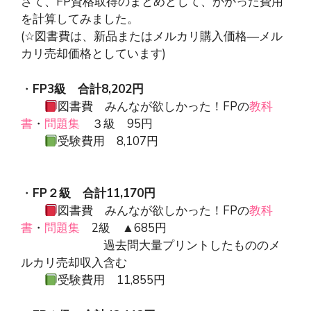
さて、FP資格取得のまとめとして、かかった費用
を計算してみました。
(☆図書費は、新品またはメルカリ購入価格―メル
カリ売却価格としています)
・
FP3級 合計8,202円
図書費 みんなが欲しかった！FPの
教科
書
・
問題集
３級 95円
受験費用 8,107円
・
FP２級 合計11,170円
図書費 みんなが欲しかった！FPの
教科
書
・
問題集
2級 ▲685円
過去問大量プリントしたもののメ
ルカリ売却収入含む
受験費用 11,855円