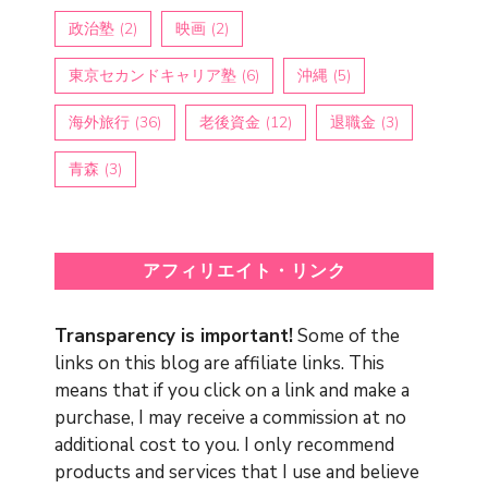
政治塾
(2)
映画
(2)
東京セカンドキャリア塾
(6)
沖縄
(5)
海外旅行
(36)
老後資金
(12)
退職金
(3)
青森
(3)
アフィリエイト・リンク
Transparency is important!
Some of the
links on this blog are affiliate links. This
means that if you click on a link and make a
purchase, I may receive a commission at no
additional cost to you. I only recommend
products and services that I use and believe