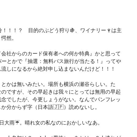
！！！？ 目的のぶどう狩り🍇、ワイナリー🍷は主
と愕然。
ド会社からのカード保有者への何か特典』かと思って
パーとかで『抽選：無料バス旅行が当たる！』ってや
れ流しになるから絶対申し込まないんだけど！！！
りとかは無いみたい。場所も横浜の瀬谷らしい。た
なのですが、その早起きは我々にとっては無用の早起
残念でしたが、今更しょうがない。なんでパンフレッ
か分からず字（日本語🇯🇵）読めないし。
日大雨☔️。晴れ女の私なのにおかしいなあ。