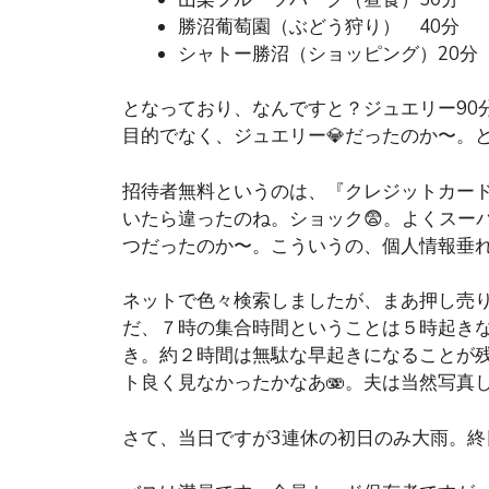
勝沼葡萄園（ぶどう狩り） 40分
シャトー勝沼（ショッピング）20分
となっており、なんですと？ジュエリー90分
目的でなく、ジュエリー💎だったのか〜。
招待者無料というのは、『クレジットカー
いたら違ったのね。ショック😨。よくスー
つだったのか〜。こういうの、個人情報垂
ネットで色々検索しましたが、まあ押し売
だ、７時の集合時間ということは５時起き
き。約２時間は無駄な早起きになることが
ト良く見なかったかなあ🫨。夫は当然写真し
さて、当日ですが3連休の初日のみ大雨。終