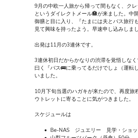
9月の中欧一人旅から帰って間もなく、クレ
というダイレクトメール🏣が来ました。中開
御膳と目に入り、『たまには夫とバス旅行
見て興味を持ったよう。早速申し込みしま
出発は11月の3連休です。
3連休初日だからかなりの渋滞を覚悟しな
曰く『バス🚌に乗ってるだけでしょ（運転
いました。
10月下旬当選のハガキが来たので、再度旅程
ウトレットに寄ることに気がつきました。
スケジュールは
Be-NAS ジュエリー 見学・ショッ
山梨フルーツパーク（昼食）50分