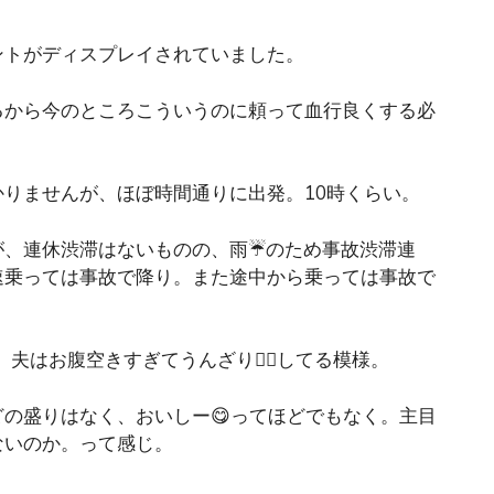
ントがディスプレイされていました。
るから今のところこういうのに頼って血行良くする必
りませんが、ほぼ時間通りに出発。10時くらい。
、連休渋滞はないものの、雨☔️のため事故渋滞連
速乗っては事故で降り。また途中から乗っては事故で
。夫はお腹空きすぎてうんざり😮‍💨してる模様。
の盛りはなく、おいしー😋ってほどでもなく。主目
ないのか。って感じ。