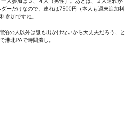
、一人参加は３、４人（男性）。あとは、２人連れが
ダーだけなので、連れは7500円（本人も週末追加料
有料参加ですね。
ら宿泊の人以外は誰も出かけないから大丈夫だろう、と
ので港北PAで時間潰し。