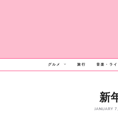
Skip
to
content
グルメ
旅行
音楽・ライ
新
JANUARY 7