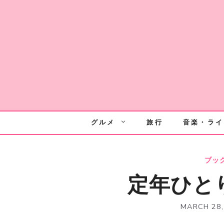
Skip
to
content
グルメ
旅行
音楽・ライ
ブッ
定年ひと
MARCH 28,