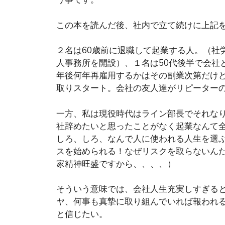
この本を読んだ後、社内で立て続けに上記
２名は60歳前に退職して起業する人。（社
人事務所を開設）、１名は50代後半で会社
年後何年再雇用するかはその副業次第だけ
取りスタート。会社の友人達がリピーター
一方、私は現役時代はライン部長でそれな
社辞めたいと思ったことがなく起業なんて
しろ、しろ、なんで人に使われる人生を選
スを始められる！なぜリスクを取らないんだ
家精神旺盛ですから、、、、）
そういう意味では、会社人生充実しすぎる
ヤ、何事も真摯に取り組んでいれば報われ
と信じたい。