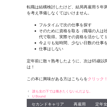
転職は結構検討したけど、結局再雇用５年
を考え準備しなくてはいけません。
フルタイムで次の仕事を探す
そのために資格を取る（職場の人は社
代で取得。実際その資格を活かして
今よりも短時間、少ない日数の仕事
仕事はしない
定年前に散々熟考したように、次は65歳以
は！
この本に興味がある方はこちらを
クリック
誰も女の下では働きたくないんだよな。
U Bound
セカンドキャリア
再雇用
定年