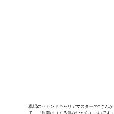
職場のセカンドキャリアマスターのYさん
て、『起業は（する気ないから）いいです』