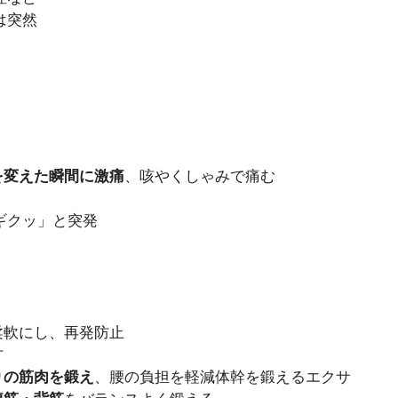
は突然
を変えた瞬間に激痛
、咳やくしゃみで痛む
ギクッ」と突発
）
柔軟にし、再発防止
方
りの筋肉を鍛え
、腰の負担を軽減体幹を鍛えるエクサ