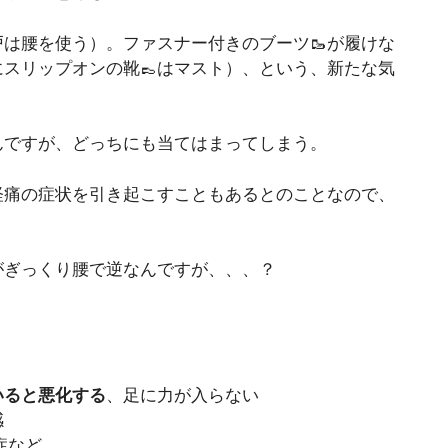
戸は腰を使う）。ファスナー付きのブーツ🥾が履けな
スリップオンの靴👞はマスト）、という、新たな気
んですが、どっちにも当てはまってしまう。
経痛の症状を引き起こすこともあるとのことなので、
がぎっくり腰で逆なんですが、、、？
いると悪化する
、足に力が入らない
感
症など