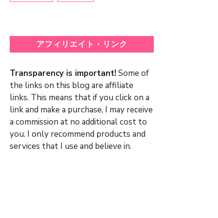
アフィリエイト・リンク
Transparency is important!
Some of
the links on this blog are affiliate
links. This means that if you click on a
link and make a purchase, I may receive
a commission at no additional cost to
you. I only recommend products and
services that I use and believe in.