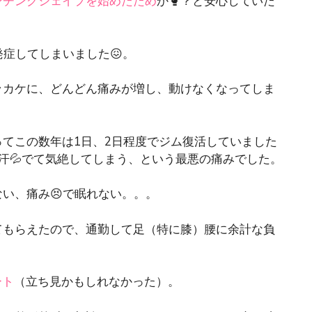
ンチングシェイプを始めたため
か🥊？と安心していた
発症してしまいました😖。
ッカケに、どんどん痛みが増し、動けなくなってしま
てこの数年は1日、2日程度でジム復活していました
汗💦でて気絶してしまう、という最悪の痛みでした。
い、痛み😣で眠れない。。。
てもらえたので、通勤して足（特に膝）腰に余計な負
ート
（立ち見かもしれなかった）。