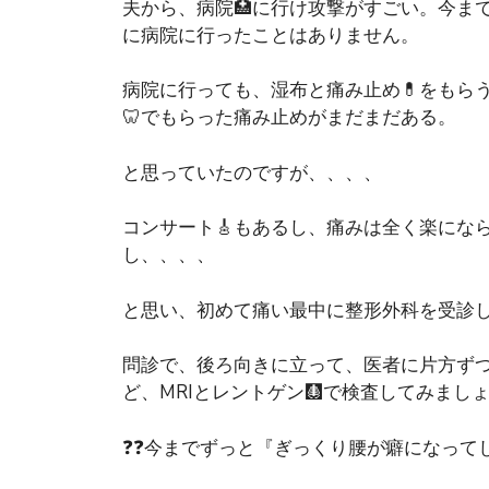
夫から、病院🏥に行け攻撃がすごい。今ま
に病院に行ったことはありません。
病院に行っても、湿布と痛み止め💊をもら
🦷でもらった痛み止めがまだまだある。
と思っていたのですが、、、、
コンサート🎸もあるし、痛みは全く楽にな
し、、、、
と思い、初めて痛い最中に整形外科を受診
問診で、後ろ向きに立って、医者に片方ず
ど、MRIとレントゲン🩻で検査してみまし
❓❓今までずっと『ぎっくり腰が癖になって