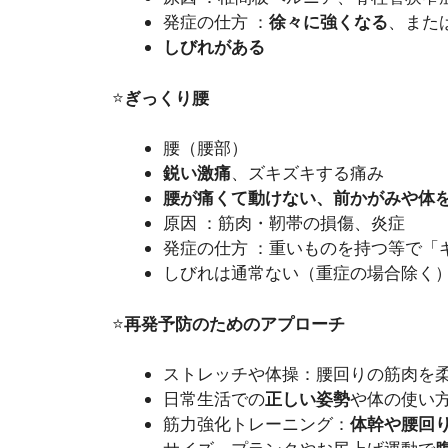
発症の仕方 ：
徐々に強くなる
、また
しびれがある
⭐️
ぎっくり腰
腰（腰部）
鋭い激痛
、ズキズキする痛み
腰が痛くて動けない、前かがみや体
原因 ：筋肉・靭帯の損傷、炎症
発症の仕方 ：重いものを持つ等で「
しびれは通常ない（重症の場合除く
⭐️
再発予防のためのアプローチ
ストレッチや体操：腰回りの筋肉を
日常生活での
正しい姿勢
や体の使い
筋力強化トレーニング：
体幹や腰回