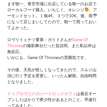
まず朝一、青空市場に出店している唯一のお店で
ローカルフード購入。いちじく、オレンジ
、ア
ーモンドセット。１個4€、３つで10€。後、雨
になって店じまいしてたので、朝一で買っておい
てよかった。
ロヴリイェナツ要塞：ガイドさんが
Game Of
Thrones
の撮影舞台だった旨説明。また私以外は
無反応。
いかにも、Game Of Thronesの雰囲気です。
その後、天気が怪しくなってきたので、スルジ山
頂に行く予定を変更し、いったん解散。自由時間
となりました。
ドゥブロヴニクのハードロックカフェ
は最近オー
プンしたばかりで希少性があるとのこと。早速行
ってみました。