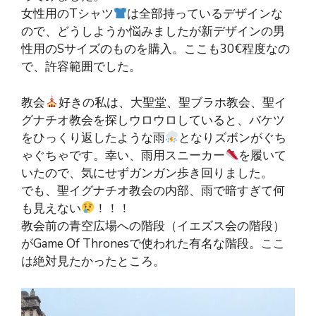
女性用のTシャツ
は全部持っているデザインな
ので、どうしようか悩みましたが新デザインの男
性用のSサイズのものを購入。ここも30€程度なの
で、許容範囲でした。
教会
好きの私は、大聖堂、聖ブラホ教会、聖イ
グナチオ教会を探しウロウロしていると、バケツ
をひっくり返したような雨
となりズボンがぐち
ゃぐちゃです。幸い、雨用スニーカー
を履いて
いたので、気にせずガンガン歩き回りました。
でも、聖イグナチオ教会の内部、雨で暗すぎて何
も見えない
！！！
教会前の青空広場への階段（イエズス会の階段）
がGame Of Thronesで使われた有名な階段。ここ
は絶対見たかったところ。