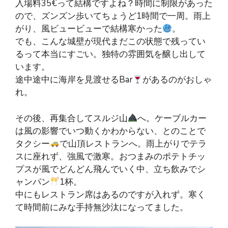
入場料35€って結構ですよね？時間に制限があった
ので、ズンズン歩いてちょうど1時間で一周。雨上
がり、風ビュービューで結構寒かった
。
でも、こんな城壁が現代まだこの状態で残ってい
るって本当にすごい。独特の雰囲気を醸し出して
います。
途中途中に海岸を見渡せるBar
があるのがおしゃ
れ。
その後、再集合してスルジ山
へ。ケーブルカー
は風の影響でいつ動くかわからない、とのことで
タクシー
で山頂レストランへ。雨上がりでテラ
スに座れず、強風で激寒。おつまみのポテトチッ
プスが風でどんどん飛んでいく中、立ち飲みでシ
ャンパン
1杯。
中にもレストラン席はあるのですが入れず。寒く
て時間前にみな手持無沙汰になってました。