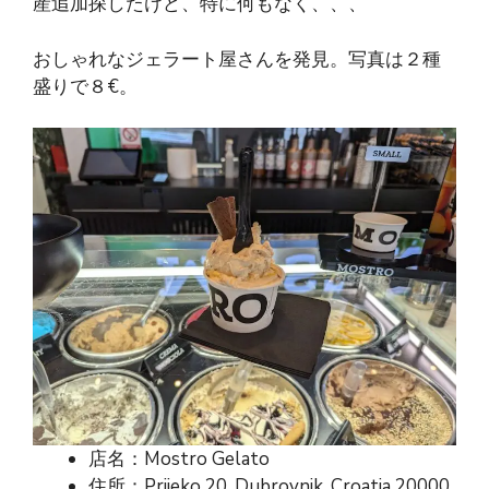
産追加探したけど、特に何もなく、、、
おしゃれなジェラート屋さんを発見。写真は２種
盛りで８€。
店名：Mostro Gelato
住所：Prijeko 20, Dubrovnik, Croatia 20000