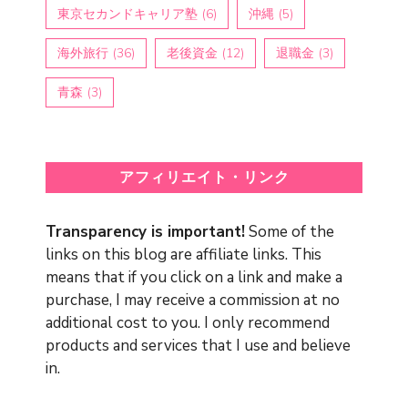
東京セカンドキャリア塾
(6)
沖縄
(5)
海外旅行
(36)
老後資金
(12)
退職金
(3)
青森
(3)
アフィリエイト・リンク
Transparency is important!
Some of the
links on this blog are affiliate links. This
means that if you click on a link and make a
purchase, I may receive a commission at no
additional cost to you. I only recommend
products and services that I use and believe
in.