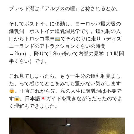
ブレッド湖は『アルプスの瞳』と称されるとか。
そしてポストイナに移動し、ヨーロッパ最大級の
鍾乳洞 ポストイナ鍾乳洞見学です。鍾乳洞の入
口からトロッコ電車
でそれなりに走り（ディズ
ニーランドのアトラクションくらいの時間
→2km）、降りて1.8km歩いて内部の見学（１時間
半くらい）です。
これ見てしまったら、もう一生分の鍾乳洞見まし
た、って感じでどこをみても驚かない気がします
。正直これから先、私の人生に鍾乳洞は不要で
す
。日本語
ガイドを聞きながらだったのでよ
く理解もできました。