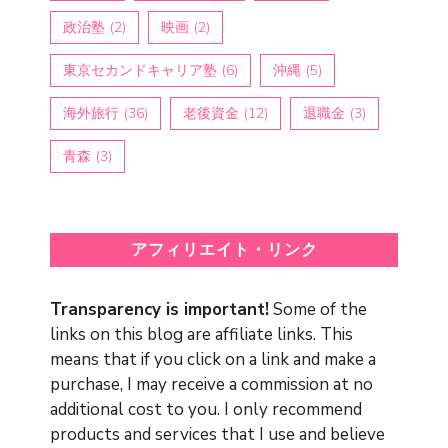
政治塾
(2)
映画
(2)
東京セカンドキャリア塾
(6)
沖縄
(5)
海外旅行
(36)
老後資金
(12)
退職金
(3)
青森
(3)
アフィリエイト・リンク
Transparency is important!
Some of the
links on this blog are affiliate links. This
means that if you click on a link and make a
purchase, I may receive a commission at no
additional cost to you. I only recommend
products and services that I use and believe