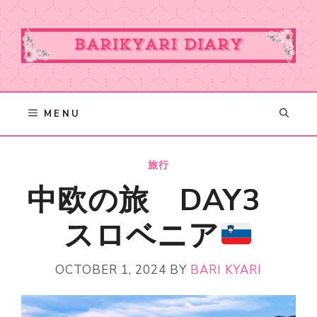
Skip
to
content
MENU
旅行
中欧の旅 DAY3
スロベニア
OCTOBER 1, 2024
BY
BARI KYARI