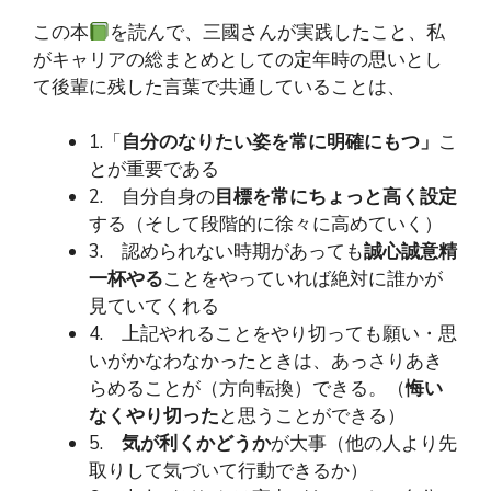
この本
を読んで、三國さんが実践したこと、私
がキャリアの総まとめとしての定年時の思いとし
て後輩に残した言葉で共通していることは、
1.「
自分のなりたい姿を常に明確にもつ」
こ
とが重要である
2. 自分自身の
目標を常にちょっと高く設定
する（そして段階的に徐々に高めていく）
3. 認められない時期があっても
誠心誠意精
一杯やる
ことをやっていれば絶対に誰かが
見ていてくれる
4. 上記やれることをやり切っても願い・思
いがかなわなかったときは、あっさりあき
らめることが（方向転換）できる。（
悔い
なくやり切った
と思うことができる）
5.
気が利くかどうか
が大事（他の人より先
取りして気づいて行動できるか）