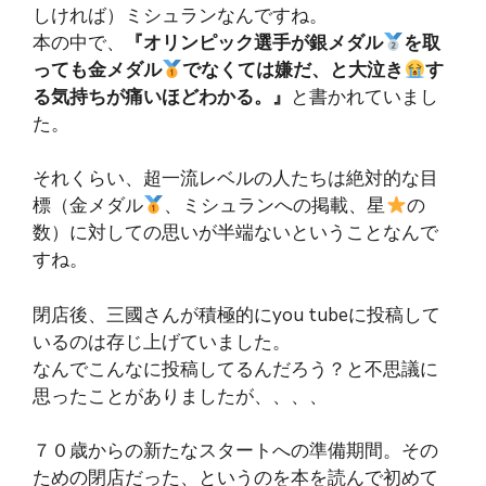
しければ）ミシュランなんですね。
本の中で、
『オリンピック選手が銀メダル
を取
っても金メダル
でなくては嫌だ、と大泣き
す
る気持ちが痛いほどわかる。』
と書かれていまし
た。
それくらい、超一流レベルの人たちは絶対的な目
標（金メダル
、ミシュランへの掲載、星
の
数）に対しての思いが半端ないということなんで
すね。
閉店後、三國さんが積極的にyou tubeに投稿して
いるのは存じ上げていました。
なんでこんなに投稿してるんだろう？と不思議に
思ったことがありましたが、、、、
７０歳からの新たなスタートへの準備期間。その
ための閉店だった、というのを本を読んで初めて