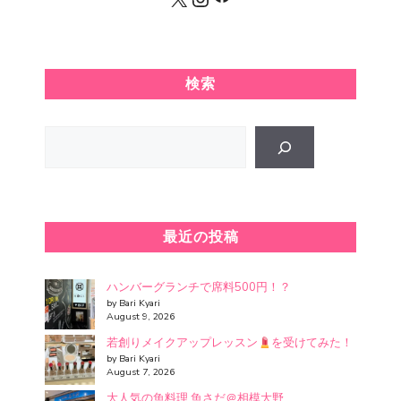
検索
Search
最近の投稿
ハンバーグランチで席料500円！？
by Bari Kyari
August 9, 2026
若創りメイクアップレッスン
を受けてみた！
by Bari Kyari
August 7, 2026
大人気の魚料理 魚さだ＠相模大野