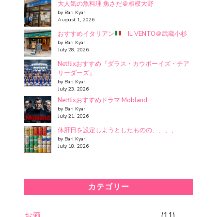
大人気の魚料理 魚さだ＠相模大野
by Bari Kyari
August 1, 2026
おすすめイタリアン
IL VENTO＠武蔵小杉
by Bari Kyari
July 28, 2026
Netflixおすすめ『ダラス・カウボーイズ・チア
リーダーズ』
by Bari Kyari
July 23, 2026
Netflixおすすめドラマ Mobland
by Bari Kyari
July 21, 2026
休肝日を設定しようとしたものの、、、、
by Bari Kyari
July 18, 2026
カテゴリー
お酒
(11)