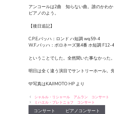
アンコールは2曲 知らない曲。誰のかわ
ピアノのよう。
【後日追記】
C.P.E.バッハ：ロンド ハ短調 wq.59-4
W.F.バッハ：ポロネーズ第4番 ホ短調 F12-
ということでした。全然聞いた事なかった
明日は全く違う演目でサントリーホール。
🩵写真はKAJIMOTO HP より
シャルル・リシャール アムラン コンサート
ミハエル・プレトニョフ コンサート
コンサート
ピアノコンサート