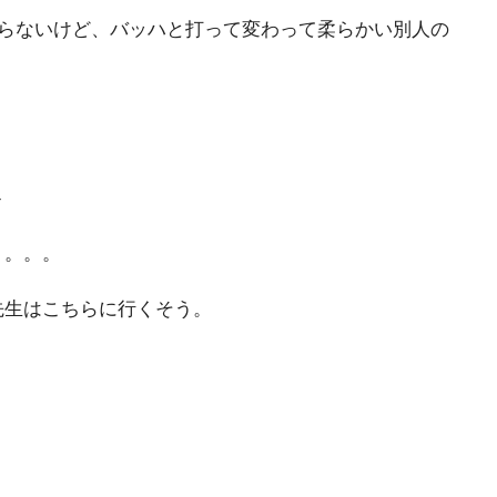
からないけど、バッハと打って変わって柔らかい別人の
4
。。。。
先生はこちらに行くそう。