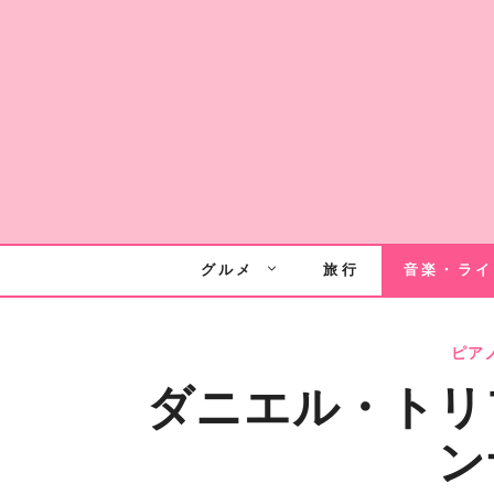
Skip
to
content
グルメ
旅行
音楽・ライ
ピア
ダニエル・トリ
ン