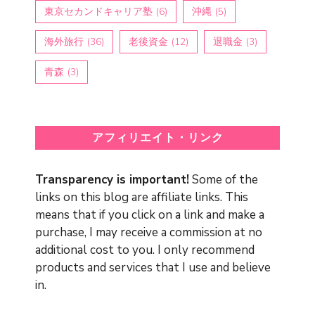
東京セカンドキャリア塾
(6)
沖縄
(5)
海外旅行
(36)
老後資金
(12)
退職金
(3)
青森
(3)
アフィリエイト・リンク
Transparency is important!
Some of the
links on this blog are affiliate links. This
means that if you click on a link and make a
purchase, I may receive a commission at no
additional cost to you. I only recommend
products and services that I use and believe
in.