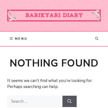
Skip
to
content
MENU
NOTHING FOUND
It seems we can’t find what you’re looking for.
Perhaps searching can help.
Search
for: