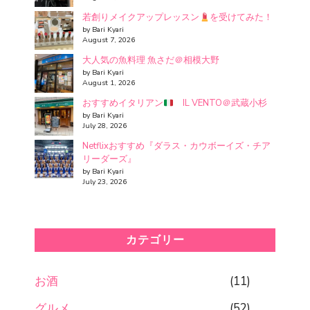
若創りメイクアップレッスン
を受けてみた！
by Bari Kyari
August 7, 2026
大人気の魚料理 魚さだ＠相模大野
by Bari Kyari
August 1, 2026
おすすめイタリアン
IL VENTO＠武蔵小杉
by Bari Kyari
July 28, 2026
Netflixおすすめ『ダラス・カウボーイズ・チア
リーダーズ』
by Bari Kyari
July 23, 2026
カテゴリー
お酒
(11)
グルメ
(52)