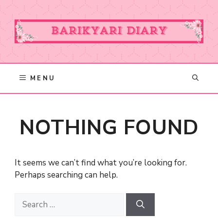
Skip
to
content
MENU
NOTHING FOUND
It seems we can’t find what you’re looking for.
Perhaps searching can help.
Search
for: