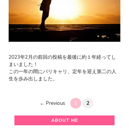
2023年2月の前回の投稿を最後に約１年経ってし
まいました！
この一年の間にバリキャリ、定年を迎え第二の人
生を歩み出しました。
Page
Page
←
Previous
1
2
ABOUT ME