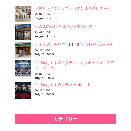
若創りメイクアップレッスン
を受けてみた！
by Bari Kyari
August 7, 2026
大人気の魚料理 魚さだ＠相模大野
by Bari Kyari
August 1, 2026
おすすめイタリアン
IL VENTO＠武蔵小杉
by Bari Kyari
July 28, 2026
Netflixおすすめ『ダラス・カウボーイズ・チア
リーダーズ』
by Bari Kyari
July 23, 2026
Netflixおすすめドラマ Mobland
by Bari Kyari
July 21, 2026
カテゴリー