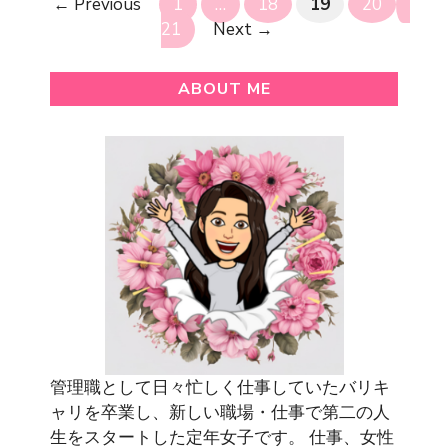
Page
Page
Page
Page
Page
←
Previous
1
…
18
19
20
21
Next
→
ABOUT ME
管理職として日々忙しく仕事していたバリキ
ャリを卒業し、新しい職場・仕事で第二の人
生をスタートした定年女子です。 仕事、女性