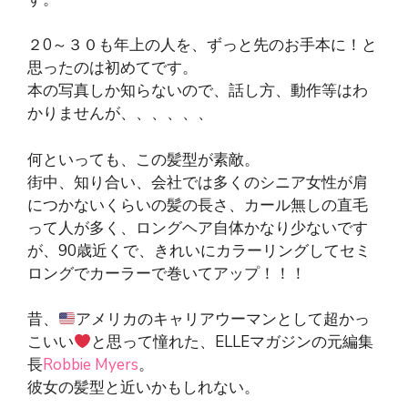
２0～３０も年上の人を、ずっと先のお手本に！と
思ったのは初めてです。
本の写真しか知らないので、話し方、動作等はわ
かりませんが、、、、、、
何といっても、この髪型が素敵。
街中、知り合い、会社では多くのシニア女性が肩
につかないくらいの髪の長さ、カール無しの直毛
って人が多く、ロングヘア自体かなり少ないです
が、90歳近くで、きれいにカラーリングしてセミ
ロングでカーラーで巻いてアップ！！！
昔、
アメリカのキャリアウーマンとして超かっ
こいい
と思って憧れた、ELLEマガジンの元編集
長
Robbie Myers
。
彼女の髪型と近いかもしれない。