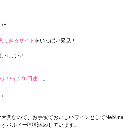
した。
入できるサイト
をいっぱい発見！
️
買いしよう‼️
ーナワイン御用達
）。
昇。
大変なので、お手頃でおいしいワインとしてNeblina
ずボルドー🇫🇷休めしています。