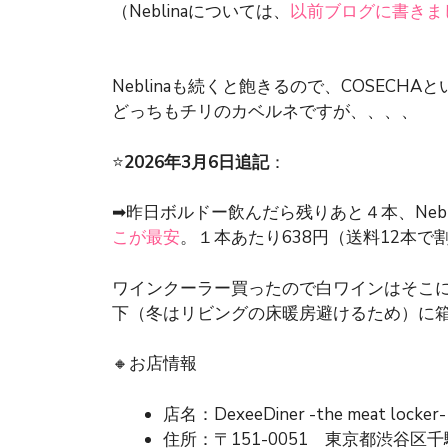
（Neblinaについては、
以前ブログに書きま
Neblinaも続くと飽きるので、COSECH
どっちもチリのカベルネですが、、、、
⭐️
2026年3月6日追記
：
➡︎昨日ボルドー飲んだら残りあと４本、Neb
こが最安
。１本あたり638円（送料12本で
ワインクーラー買ったので白ワインはそこ
下（冬はリビングの床暖房避けるため）に箱
🔸お店情報
店名：DexeeDiner -the meat
住所：〒151-0051 東京都渋谷区千