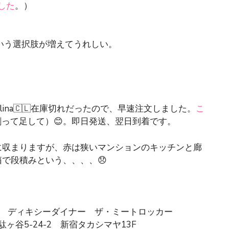
した
。）
Aという選択肢が増えてうれしい。
lina🇨🇱在庫切れだったので、早速注文しました。
こ
割って足して）😊。即日発送、翌日到着です。
に収まりますが、赤は狭いマンションのキッチンと廊
で段積みという、、、、😞
 locker- ディキシーダイナー ザ・ミートロッカー
駄ヶ谷5-24-2 新宿タカシマヤ13F