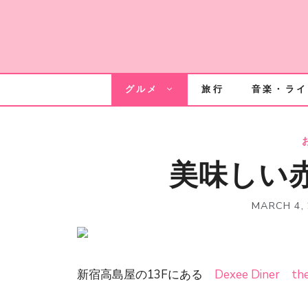
Skip
to
content
グルメ
旅行
音楽・ライ
美味しい赤
MARCH 4,
新宿高島屋の13Fにある
Dexee Diner the