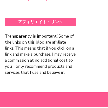
アフィリエイト・リンク
Transparency is important!
Some of
the links on this blog are affiliate
links. This means that if you click on a
link and make a purchase, I may receive
a commission at no additional cost to
you. I only recommend products and
services that I use and believe in.