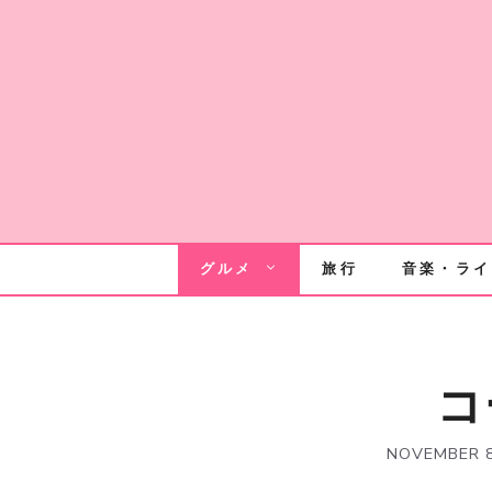
Skip
to
content
グルメ
旅行
音楽・ライ
コ
NOVEMBER 8