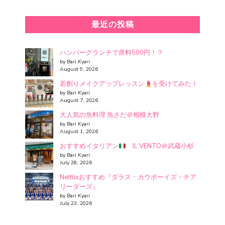
最近の投稿
ハンバーグランチで席料500円！？
by Bari Kyari
August 9, 2026
若創りメイクアップレッスン
を受けてみた！
by Bari Kyari
August 7, 2026
大人気の魚料理 魚さだ＠相模大野
by Bari Kyari
August 1, 2026
おすすめイタリアン
IL VENTO＠武蔵小杉
by Bari Kyari
July 28, 2026
Netflixおすすめ『ダラス・カウボーイズ・チア
リーダーズ』
by Bari Kyari
July 23, 2026