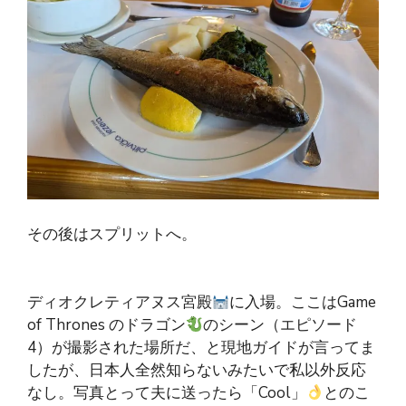
その後はスプリットへ。
ディオクレティアヌス宮殿
に入場。ここはGame
of Thrones のドラゴン
のシーン（エピソード
4）が撮影された場所だ、と現地ガイドが言ってま
したが、日本人全然知らないみたいで私以外反応
なし。写真とって夫に送ったら「Cool」
とのこ