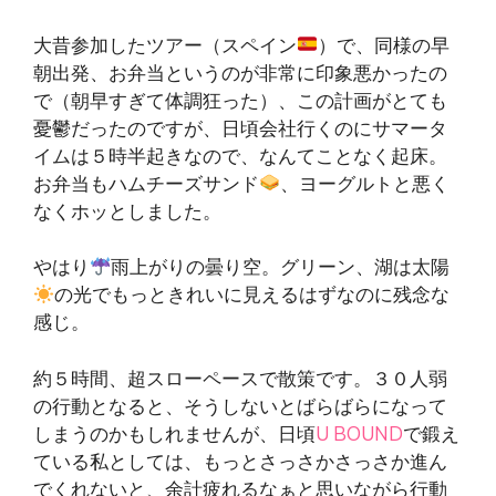
大昔参加したツアー（スペイン
）で、同様の早
朝出発、お弁当というのが非常に印象悪かったの
で（朝早すぎて体調狂った）、この計画がとても
憂鬱だったのですが、日頃会社行くのにサマータ
イムは５時半起きなので、なんてことなく起床。
お弁当もハムチーズサンド
、ヨーグルトと悪く
なくホッとしました。
やはり
雨上がりの曇り空。グリーン、湖は太陽
の光でもっときれいに見えるはずなのに残念な
感じ。
約５時間、超スローペースで散策です。３０人弱
の行動となると、そうしないとばらばらになって
しまうのかもしれませんが、日頃
U BOUND
で鍛え
ている私としては、もっとさっさかさっさか進ん
でくれないと、余計疲れるなぁと思いながら行動