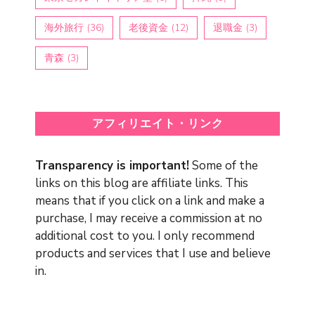
海外旅行
(36)
老後資金
(12)
退職金
(3)
青森
(3)
アフィリエイト・リンク
Transparency is important!
Some of the
links on this blog are affiliate links. This
means that if you click on a link and make a
purchase, I may receive a commission at no
additional cost to you. I only recommend
products and services that I use and believe
in.