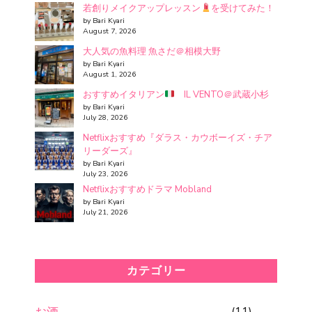
若創りメイクアップレッスン
を受けてみた！
by Bari Kyari
August 7, 2026
大人気の魚料理 魚さだ＠相模大野
by Bari Kyari
August 1, 2026
おすすめイタリアン
IL VENTO＠武蔵小杉
by Bari Kyari
July 28, 2026
Netflixおすすめ『ダラス・カウボーイズ・チア
リーダーズ』
by Bari Kyari
July 23, 2026
Netflixおすすめドラマ Mobland
by Bari Kyari
July 21, 2026
カテゴリー