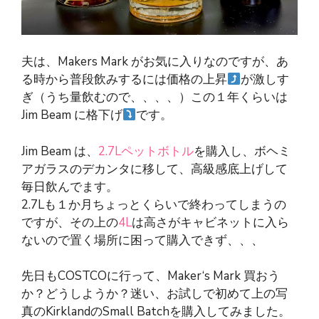
夫は、Makers Mark がお気に入りなのですが、あ
る時から普段飲みするには価格の上昇
が激しす
ぎ（うち量飲むので、、、、）この１年くらいは
Jim Beam に格下げ
です。
Jim Beam は、
2.7Lペットボトル
を購入し、ボヘミ
アガラスのデカンタに移して、高級感底上げして
毎日飲んでます。
2.7Lも１か月ちょっとくらいで終わってしまうの
ですが、その上の
4L
は高さがキャビネットに入ら
ないので置く場所に困って購入できず、、、
先日もCOSTCOに行って、Maker‘s Mark 買おう
か？どうしようか？迷い、お試しで初めて上の写
真のKirklandのSmall Batchを購入してみました。