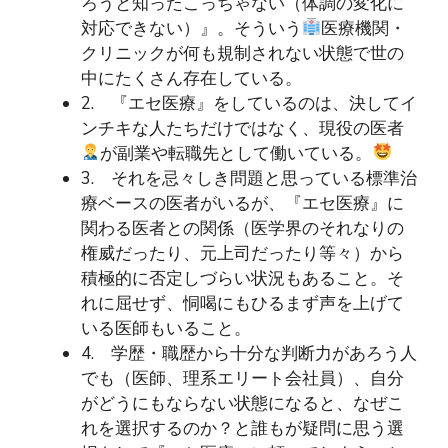
ろうと知ったこっちゃない（体調の変化に
対応できない）』。そういう
医療機関・
クリニックが何も規制されない状態で世の
中にたくさん存在している。
2. 『エセ医療』をしているのは、決してイ
ンチキな人たちだけではなく、現役の医者
が副業や転職先として働いている。
3. それを忌々しき問題と思っている標準治
療ベースの医者がいるが、『エセ医療』に
関わる医者との関係（医学界のそれなりの
権威だったり、元上司だったり等々）から
積極的に否定しづらい状況もあること。そ
れに屈せず、恫喝にもひるまず声を上げて
いる医師もいること。
4. 学歴・職歴から十分な判断力があろう人
でも（医師、理系エリート会社員）、自分
がどうにもならない状態になると、なぜこ
れを選択するのか？と誰もが疑問に思う選