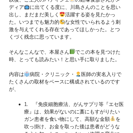
ディア
に出てくる度に、川島さんのことを思い
出し、まだまだ美しく
活躍する姿を見たかっ
た。いつまでも魅力的
な女性でいられるよう刺
激を与えてくれる存在であってほしかった。とつ
くづく残念に思っています。
そんなこんなで、本屋さん
でこの本を見つけた
時、とっても読みたい！と思い手に取りました。
内容は
病院・クリニック・
医師の実名入りで
たくさんの取材をベースに構成されているのです
が、
1. 『免疫細胞療法、がんサプリ等『エセ医
療』は、効果がないのに藁にもすがりたい
ガン患者を食い物にして、高額な金額
を
吹っ掛け、お金を取った後は患者がどうな