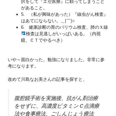
択をして『エセ医療』に頼ってしまうこと
があること。
5. （私が興味があった）『線虫がん検査』
はあてにならない。＿|￣|○
6. 健康診断の胃のバリウム検査、肺のＸ線
検査は見逃しがいっぱいある。（内視
鏡、ＣＴでやるべき）
いや～面白かった。勉強になりました。非常に参
考になります。
改めて川島なお美さんの記事を探すと、
腹腔鏡手術を実施後、抗がん剤治療
をせずに、高濃度ビタミンＣ点滴療
法や食事療法、ごしんじょう療法