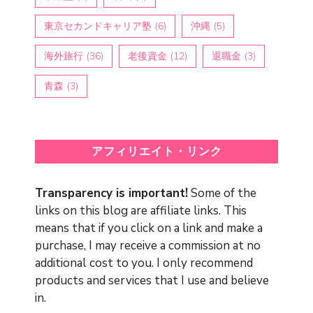
東京セカンドキャリア塾
(6)
沖縄
(5)
海外旅行
(36)
老後資金
(12)
退職金
(3)
青森
(3)
アフィリエイト・リンク
Transparency is important!
Some of the
links on this blog are affiliate links. This
means that if you click on a link and make a
purchase, I may receive a commission at no
additional cost to you. I only recommend
products and services that I use and believe
in.