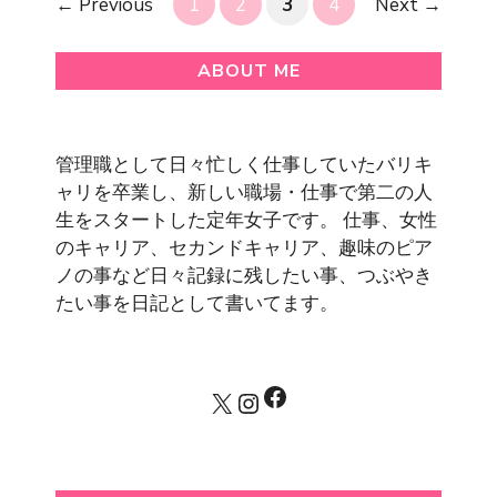
Page
Page
Page
Page
←
Previous
1
2
3
4
Next
→
ABOUT ME
管理職として日々忙しく仕事していたバリキ
ャリを卒業し、新しい職場・仕事で第二の人
生をスタートした定年女子です。 仕事、女性
のキャリア、セカンドキャリア、趣味のピア
ノの事など日々記録に残したい事、つぶやき
たい事を日記として書いてます。
Facebook
X
Instagram