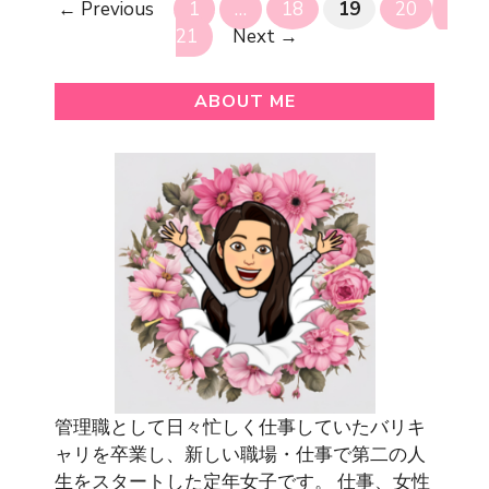
Page
Page
Page
Page
Page
←
Previous
1
…
18
19
20
21
Next
→
ABOUT ME
管理職として日々忙しく仕事していたバリキ
ャリを卒業し、新しい職場・仕事で第二の人
生をスタートした定年女子です。 仕事、女性