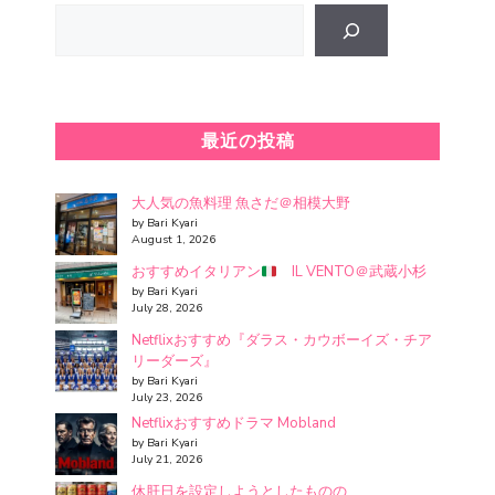
Search
最近の投稿
大人気の魚料理 魚さだ＠相模大野
by Bari Kyari
August 1, 2026
おすすめイタリアン
IL VENTO＠武蔵小杉
by Bari Kyari
July 28, 2026
Netflixおすすめ『ダラス・カウボーイズ・チア
リーダーズ』
by Bari Kyari
July 23, 2026
Netflixおすすめドラマ Mobland
by Bari Kyari
July 21, 2026
休肝日を設定しようとしたものの、、、、