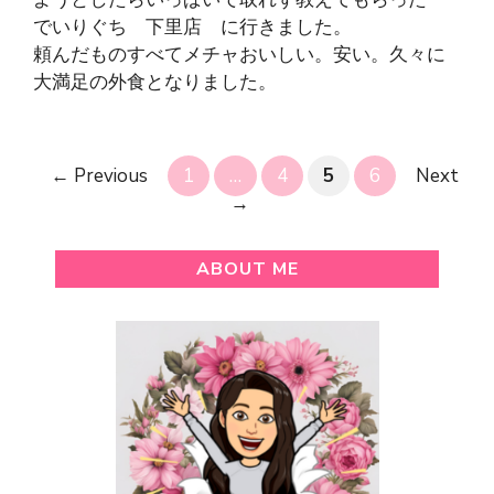
でいりぐち 下里店 に行きました。
頼んだものすべてメチャおいしい。安い。久々に
大満足の外食となりました。
Page
Page
Page
Page
←
Previous
1
…
4
5
6
Next
→
ABOUT ME