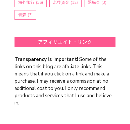
海外旅行
(36)
老後資金
(12)
退職金
(3)
青森
(3)
アフィリエイト・リンク
Transparency is important!
Some of the
links on this blog are affiliate links. This
means that if you click on a link and make a
purchase, I may receive a commission at no
additional cost to you. I only recommend
products and services that I use and believe
in.