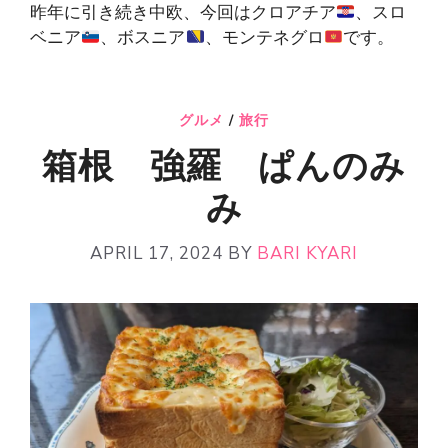
昨年に引き続き中欧、今回はクロアチア
、スロ
ベニア
、ボスニア
、モンテネグロ
です。
グルメ
/
旅行
箱根 強羅 ぱんのみ
み
APRIL 17, 2024
BY
BARI KYARI