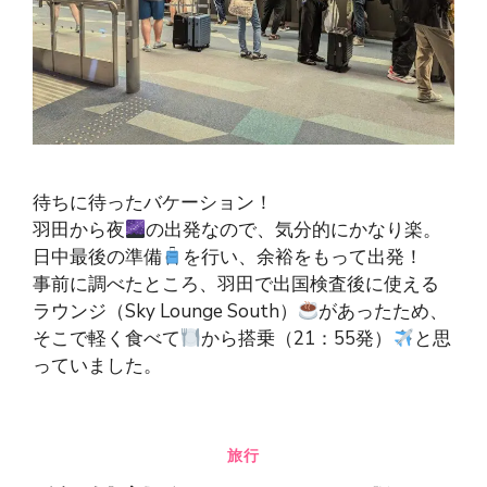
待ちに待ったバケーション！
羽田から夜
の出発なので、気分的にかなり楽。
日中最後の準備
を行い、余裕をもって出発！
事前に調べたところ、羽田で出国検査後に使える
ラウンジ（Sky Lounge South）
があったため、
そこで軽く食べて
から搭乗（21：55発）
と思
っていました。
旅行