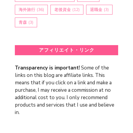
海外旅行
(36)
老後資金
(12)
退職金
(3)
青森
(3)
アフィリエイト・リンク
Transparency is important!
Some of the
links on this blog are affiliate links. This
means that if you click on a link and make a
purchase, I may receive a commission at no
additional cost to you. I only recommend
products and services that I use and believe
in.