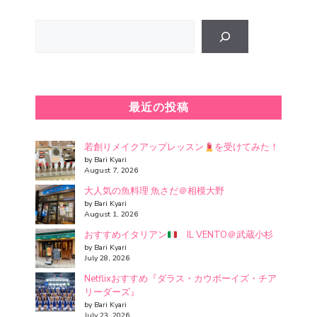
Search
最近の投稿
若創りメイクアップレッスン
を受けてみた！
by Bari Kyari
August 7, 2026
大人気の魚料理 魚さだ＠相模大野
by Bari Kyari
August 1, 2026
おすすめイタリアン
IL VENTO＠武蔵小杉
by Bari Kyari
July 28, 2026
Netflixおすすめ『ダラス・カウボーイズ・チア
リーダーズ』
by Bari Kyari
July 23, 2026