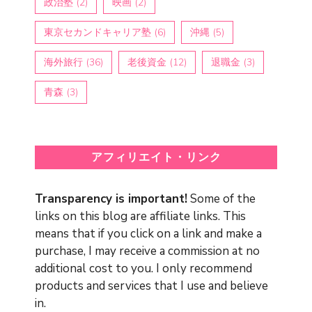
政治塾
(2)
映画
(2)
東京セカンドキャリア塾
(6)
沖縄
(5)
海外旅行
(36)
老後資金
(12)
退職金
(3)
青森
(3)
アフィリエイト・リンク
Transparency is important!
Some of the
links on this blog are affiliate links. This
means that if you click on a link and make a
purchase, I may receive a commission at no
additional cost to you. I only recommend
products and services that I use and believe
in.