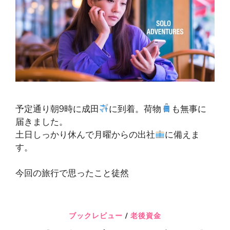
予定通り朝9時に成田
に到着。荷物
も無事に
届きました。
土日しっかり休んで月曜からの出社
に備えま
す。
今回の旅行で思ったこと徒然
ブックレビュー
/
老後資金